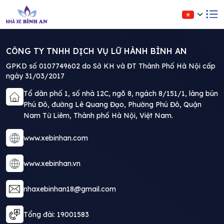
CÔNG TY TNHH DỊCH VỤ LỮ HÀNH BÌNH AN
GPKD số 0107749602 do Sở KH và ĐT Thành Phố Hà Nội cấp
ngày 31/03/2017
Tổ dân phố 1, số nhà 12C, ngõ 8, ngách 8/151/1, làng bún
Phú Đô, đường Lê Quang Đạo, Phường Phú Đô, Quận
Nam Từ Liêm, Thành phố Hà Nội, Việt Nam.
www.xebinhan.com
www.xebinhan.vn
nhaxebinhan18@gmail.com
Tổng đài: 19001583