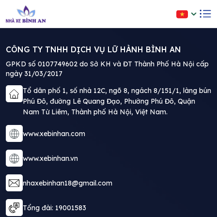
CÔNG TY TNHH DỊCH VỤ LỮ HÀNH BÌNH AN
GPKD số 0107749602 do Sở KH và ĐT Thành Phố Hà Nội cấp
ngày 31/03/2017
Tổ dân phố 1, số nhà 12C, ngõ 8, ngách 8/151/1, làng bún
Phú Đô, đường Lê Quang Đạo, Phường Phú Đô, Quận
Nam Từ Liêm, Thành phố Hà Nội, Việt Nam.
www.xebinhan.com
www.xebinhan.vn
nhaxebinhan18@gmail.com
Tổng đài: 19001583