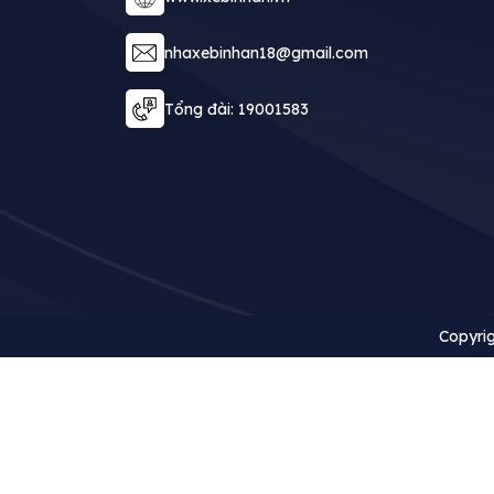
nhaxebinhan18@gmail.com
Tổng đài: 19001583
Copyrig