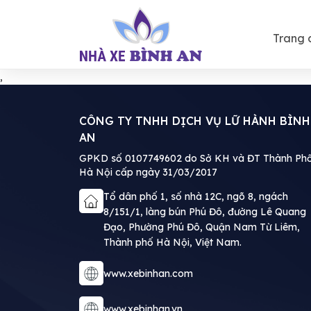
Trang 
,
CÔNG TY TNHH DỊCH VỤ LỮ HÀNH BÌNH
AN
GPKD số 0107749602 do Sở KH và ĐT Thành Ph
Hà Nội cấp ngày 31/03/2017
Tổ dân phố 1, số nhà 12C, ngõ 8, ngách
8/151/1, làng bún Phú Đô, đường Lê Quang
Đạo, Phường Phú Đô, Quận Nam Từ Liêm,
Thành phố Hà Nội, Việt Nam.
www.xebinhan.com
www.xebinhan.vn